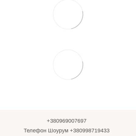
+380969007697
Телефон Шоурум +380998719433