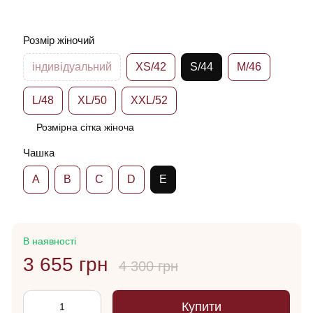
Розмір жіночий
індивідуальний
XS/42
S/44
M/46
L/48
XL/50
XXL/52
Розмірна сітка жіноча
Чашка
A
B
C
D
E
В наявності
3 655 грн
4 300 грн
Купити