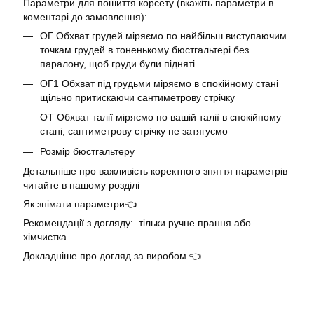
Параметри для пошиття корсету (вкажіть параметри в
коментарі до замовлення):
ОГ Обхват грудей міряємо по найбільш виступаючим
точкам грудей в тоненькому бюстгальтері без
паралону, щоб груди були підняті.
ОГ1 Обхват під грудьми міряємо в спокійному стані
щільно притискаючи сантиметрову стрічку
ОТ Обхват талії міряємо по вашій талії в спокійному
стані, сантиметрову стрічку не затягуємо
Розмір бюстгальтеру
Детальніше про важливість коректного зняття параметрів
читайте в нашому розділі
Як знімати параметри👈
Рекомендації з догляду: тільки ручне прання або
хімчистка.
Докладніше про догляд за виробом.👈