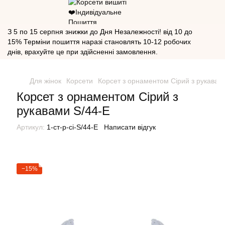
З 5 по 15 серпня знижки до Дня Незалежності! від 10 до
15% Терміни пошиття наразі становлять 10-12 робочих
днів, врахуйте це при здійсненні замовлення.
Для жінок
Корсети
Корсет з орнаментом Сірий з рукавам
Корсет з орнаментом Сірий з
рукавами S/44-E
Артикул:
1-ст-р-сі-S/44-E
Написати відгук
−15%