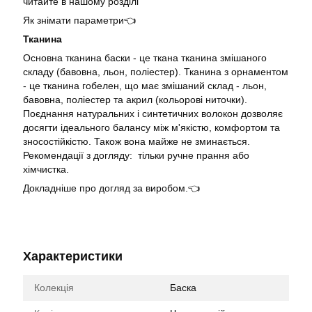
читайте в нашому розділі
Як знімати параметри👈
Тканина
Основна тканина баски - це ткана тканина змішаного
складу (бавовна, льон, поліестер). Тканина з орнаментом
- це тканина гобелен, що має змішаний склад - льон,
бавовна, поліестер та акрил (кольорові ниточки).
Поєднання натуральних і синтетичних волокон дозволяє
досягти ідеального балансу між м'якістю, комфортом та
зносостійкістю. Також вона майже не зминається.
Рекомендації з догляду: тільки ручне прання або
хімчистка.
Докладніше про догляд за виробом.👈
Характеристики
Колекція
Баска