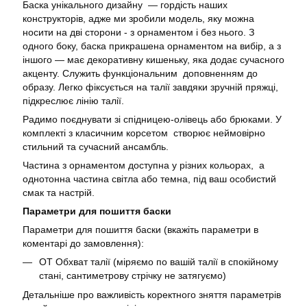
Баска унікального дизайну — гордість наших
конструкторів, адже ми зробили модель, яку можна
носити на дві сторони - з орнаментом і без нього. З
одного боку, баска прикрашена орнаментом на вибір, а з
іншого — має декоративну кишеньку, яка додає сучасного
акценту. Служить функціональним доповненням до
образу. Легко фіксується на талії завдяки зручній пряжці,
підкреслює лінію талії.
Радимо поєднувати зі спідницею-олівець або брюками. У
комплекті з класичним корсетом створює неймовірно
стильний та сучасний ансамбль.
Частина з орнаментом доступна у різних кольорах, а
однотонна частина світла або темна, під ваш особистий
смак та настрій.
Параметри для пошиття баски
Параметри для пошиття баски (вкажіть параметри в
коментарі до замовлення):
ОТ Обхват талії (міряємо по вашій талії в спокійному
стані, сантиметрову стрічку не затягуємо)
Детальніше про важливість коректного зняття параметрів