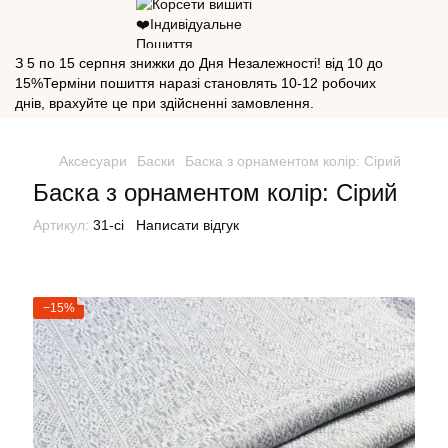
З 5 по 15 серпня знижки до Дня Незалежності! від 10 до
15%Терміни пошиття наразі становлять 10-12 робочих
днів, врахуйте це при здійсненні замовлення.
Аксесуари
Баски
Баска з орнаментом колір: Сірий
Баска з орнаментом колір: Сірий
Артикул:
31-сі
Написати відгук
−15%