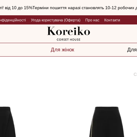
і! від 10 до 15%Терміни пошиття наразі становлять 10-12 робочих д
нфіденційності
Угода користувача (Оферта)
Про нас
Контакти
Для жінок
Для
С