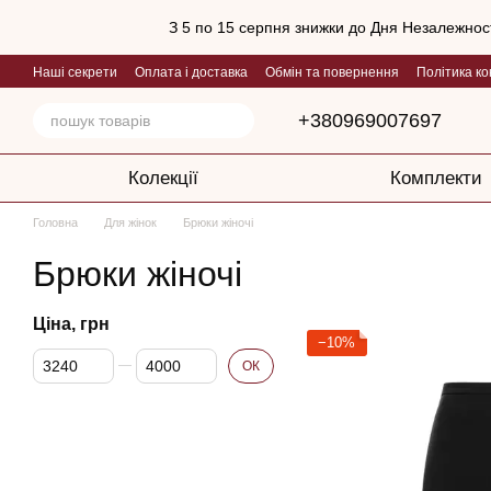
Перейти до основного контенту
З 5 по 15 серпня знижки до Дня Незалежност
Наші секрети
Оплата і доставка
Обмін та повернення
Політика ко
+380969007697
Колекції
Комплекти
Головна
Для жінок
Брюки жіночі
Брюки жіночі
Ціна, грн
−10%
Від Ціна, грн
До Ціна, грн
ОК