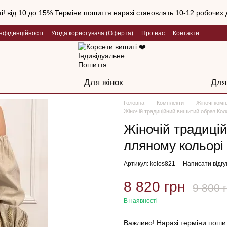
і! від 10 до 15% Терміни пошиття наразі становлять 10-12 робочих д
нфіденційності
Угода користувача (Оферта)
Про нас
Контакти
Для жінок
Для
Головна
Комплекти
Жіночі комп
Жіночій традиційний вишитий образ Кол
Жіночій традиці
лляному кольорі
Артикул: kolos821
Написати відгу
8 820 грн
9 800 
В наявності
Важливо! Наразі терміни пошит