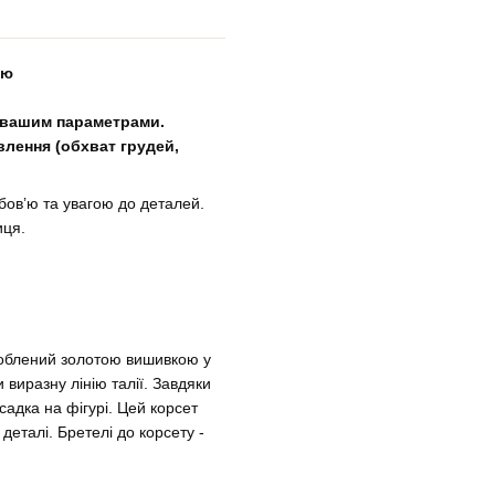
ею
 вашим параметрами.
влення (обхват грудей,
бовʼю та увагою до деталей.
иця.
доблений золотою вишивкою у
 виразну лінію талії. Завдяки
садка на фігурі. Цей корсет
 деталі. Бретелі до корсету -