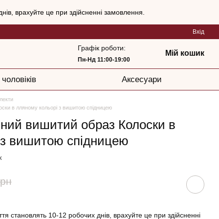
нів, врахуйте це при здійсненні замовлення.
Вхід
Графік роботи:
Мій кошик
Пн-Нд 11:00-19:00
 чоловіків
Аксесуари
лекти
оски в лляному кольорі з вишитою спідницею
йний вишитий образ Колоски в
 з вишитою спідницею
к
грн
тя становлять 10-12 робочих днів, врахуйте це при здійсненні