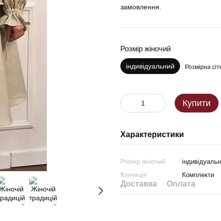
замовлення.
Розмір жіночий
індивідуальний
Розмірна сіт
Купити
Характеристики
Розмір жіночий
індивідуаль
Колекція
Комплекти
Доставка
Оплата