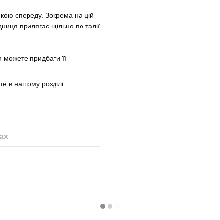
скою спереду. Зокрема на цій
дниця прилягає щільно по талії
ви можете придбати її
йте в нашому розділі
ах