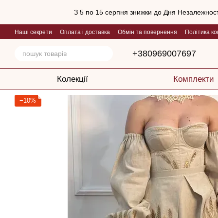
Перейти до основного контенту
З 5 по 15 серпня знижки до Дня Незалежност
Наші секрети
Оплата і доставка
Обмін та повернення
Політика ко
+380969007697
Колекції
Комплекти
−10%