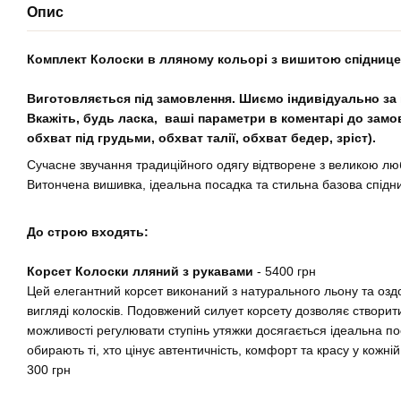
Опис
Комплект Колоски в лляному кольорі з вишитою спідниц
Виготовляється під замовлення. Шиємо індивідуально за
Вкажіть, будь ласка, ваші параметри в коментарі до замо
обхват під грудьми, обхват талії, обхват бедер, зріст).
Сучасне звучання традиційного одягу відтворене з великою лю
Витончена вишивка, ідеальна посадка та стильна базова спідн
До строю входять:
Корсет Колоски лляний з рукавами
- 5400 грн
Цей елегантний корсет виконаний з натурального льону та оз
вигляді колосків. Подовжений силует корсету дозволяє створити
можливості регулювати ступінь утяжки досягається ідеальна по
обирають ті, хто цінує автентичність, комфорт та красу у кожній
300 грн