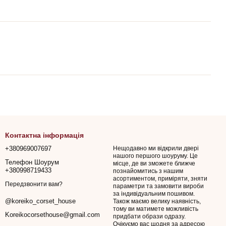
Контактна інформація
+380969007697
Нещодавно ми відкрили двері
нашого першого шоуруму. Це
Телефон Шоурум
місце, де ви зможете ближче
+380998719433
познайомитись з нашим
асортиментом, приміряти, зняти
Передзвонити вам?
параметри та замовити вироби
за індивідуальним пошивом.
@koreiko_corset_house
Також маємо велику наявність,
тому ви матимете можливість
Koreikocorsethouse@gmail.com
придбати образи одразу.
Очікуємо вас щодня за адресою