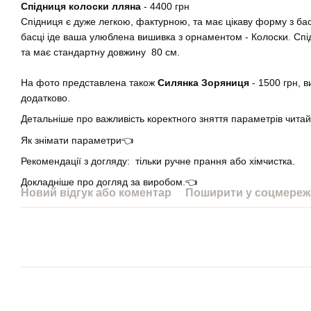
Спідниця колоски лляна
- 4400 грн
Спідниця є дуже легкою, фактурною, та має цікаву форму з ба
басці іде ваша улюблена вишивка з орнаментом - Колоски. Спі
та має стандартну довжину 80 см.
На фото представлена також
Силянка Зоряниця
- 1500 грн, 
додатково.
Детальніше про важливість коректного зняття параметрів чита
Як знімати параметри👈
Рекомендації з догляду: тільки ручне прання або хімчистка.
Докладніше про догляд за виробом.👈
Новий відгук або коментар
Поширити у соцмереж