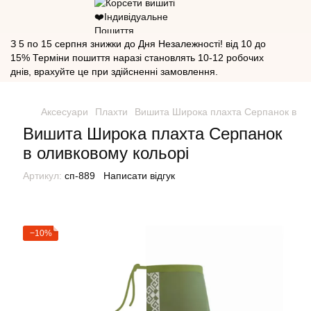
З 5 по 15 серпня знижки до Дня Незалежності! від 10 до
15% Терміни пошиття наразі становлять 10-12 робочих
днів, врахуйте це при здійсненні замовлення.
Аксесуари
Плахти
Вишита Широка плахта Серпанок в ол
Вишита Широка плахта Серпанок
в оливковому кольорі
Артикул:
сп-889
Написати відгук
−10%