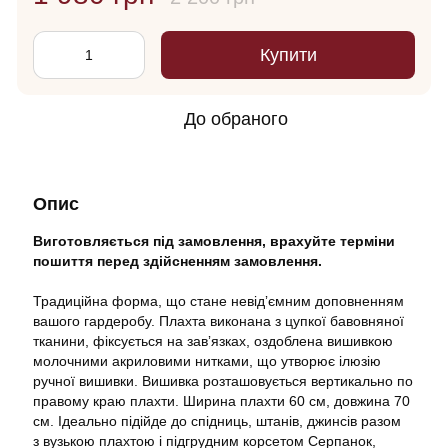
Купити
До обраного
Опис
Виготовляється під замовлення, врахуйте терміни
пошиття перед здійсненням замовлення.
Традиційна форма, що стане невідʼємним доповненням
вашого гардеробу. Плахта виконана з цупкої бавовняної
тканини, фіксується на завʼязках, оздоблена вишивкою
молочними акриловими нитками, що утворює ілюзію
ручної вишивки. Вишивка розташовується вертикально по
правому краю плахти. Ширина плахти 60 см, довжина 70
см. Ідеально підійде до спідниць, штанів, джинсів разом
з вузькою плахтою і
п
ідгрудним корсетом Серпанок
,