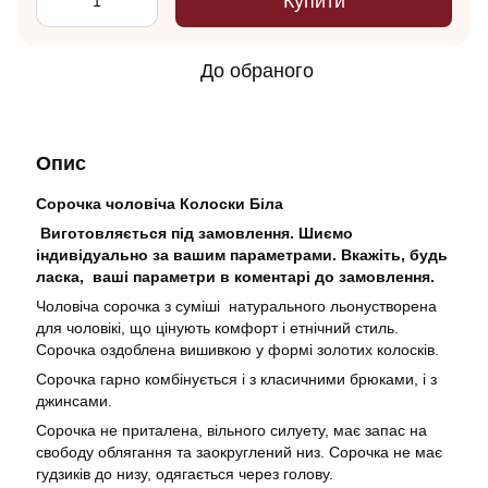
Купити
До обраного
Опис
Сорочка чоловіча Колоски Біла
Виготовляється під замовлення. Шиємо
індивідуально за вашим параметрами. Вкажіть, будь
ласка, ваші параметри в коментарі до замовлення.
Чоловіча сорочка з суміші натурального льонустворена
для чоловікі, що цінують комфорт і етнічний стиль.
Сорочка оздоблена вишивкою у формі золотих колосків.
Сорочка гарно комбінується і з класичними брюками, і з
джинсами.
Сорочка не приталена, вільного силуету, має запас на
свободу облягання та заокруглений низ. Сорочка не має
гудзиків до низу, одягається через голову.