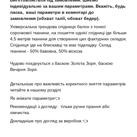
Виготовляється під замовлення. Шиємо
індивідуально за вашим параметрами. Вкажіть, будь
ласка, ваші параметри в коментарі до
замовлення (обхват талії, обхват бедер).
Універсальна трендова спідниця балон з тонкої
сорочкової тканини, на пошиття однієї спідниці іде більше
4,5 метрів тканини для створення цих фактурних складок.
Спідниця іде на блискавці та має підкладку. Склад
тканини - 50% бавовна, 50% віскоза.
Чудово поєднується з баскою
Золота Зоря
, баскою
Вечірня Зоря.
Детальніше про важливість коректного зняття параметрів
читайте в нашому розділі
Як знімати параметри👈
Рекомендації з догляду: тільки ручне прання або
хімчистка.
Докладніше про догляд за виробом.👈