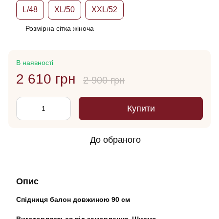
L/48
XL/50
XXL/52
Розмірна сітка жіноча
В наявності
2 610 грн
2 900 грн
Купити
До обраного
Опис
Спідниця балон довжиною 90 см