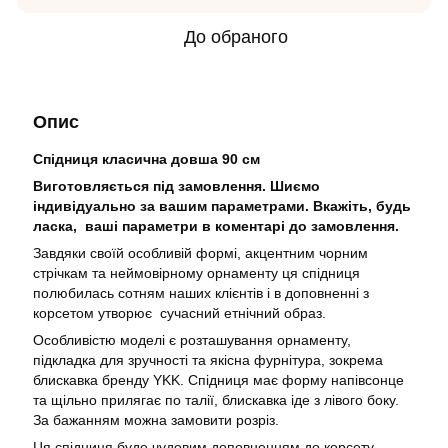
До обраного
Опис
Спідниця класична довша 90 см
Виготовляється під замовлення. Шиємо
індивідуально за вашим параметрами. Вкажіть, будь
ласка, ваші параметри в коментарі до замовлення.
Завдяки своїй особливій формі, акцентним чорним
стрічкам та неймовірному орнаменту ця спідниця
полюбилась сотням наших клієнтів і в доповненні з
корсетом утворює сучасний етнічний образ.
Особливістю моделі є розташування орнаменту,
підкладка для зручності та якісна фурнітура, зокрема
блискавка бренду YKK. Спідниця має форму напівсонце
та щільно прилягає по талії, блискавка іде з лівого боку.
За бажанням можна замовити розріз.
Ця спідниця буде чудовим доповненням до корсету,