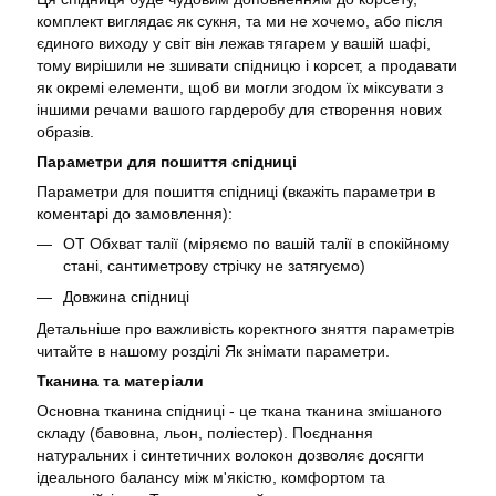
комплект виглядає як сукня, та ми не хочемо, або після
єдиного виходу у світ він лежав тягарем у вашій шафі,
тому вирішили не зшивати спідницю і корсет, а продавати
як окремі елементи, щоб ви могли згодом їх міксувати з
іншими речами вашого гардеробу для створення нових
образів.
Параметри для пошиття спідниці
Параметри для пошиття спідниці (вкажіть параметри в
коментарі до замовлення):
ОТ Обхват талії (міряємо по вашій талії в спокійному
стані, сантиметрову стрічку не затягуємо)
Довжина спідниці
Детальніше про важливість коректного зняття параметрів
читайте в нашому розділі
Як знімати параметри.
Тканина та матеріали
Основна тканина спідниці - це ткана тканина змішаного
складу (бавовна, льон, поліестер). Поєднання
натуральних і синтетичних волокон дозволяє досягти
ідеального балансу між м'якістю, комфортом та