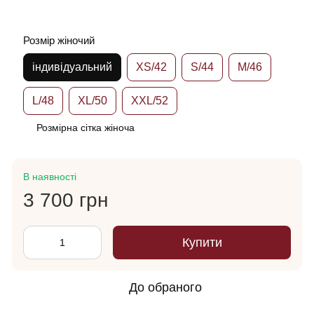
Розмір жіночий
індивідуальний
XS/42
S/44
M/46
L/48
XL/50
XXL/52
Розмірна сітка жіноча
В наявності
3 700 грн
Купити
До обраного