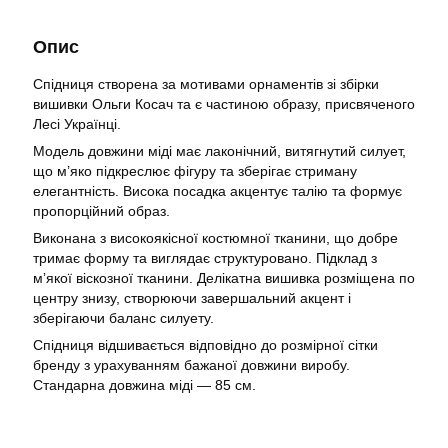
Опис
Спідниця створена за мотивами орнаментів зі збірки
вишивки Ольги Косач та є частиною образу, присвяченого
Лесі Українці.
Модель довжини міді має лаконічний, витягнутий силует,
що м’яко підкреслює фігуру та зберігає стриману
елегантність. Висока посадка акцентує талію та формує
пропорційний образ.
Виконана з високоякісної костюмної тканини, що добре
тримає форму та виглядає структуровано. Підклад з
мʼякої віскозної тканини. Делікатна вишивка розміщена по
центру знизу, створюючи завершальний акцент і
зберігаючи баланс силуету.
Спідниця відшивається відповідно до розмірної сітки
бренду з урахуванням бажаної довжини виробу.
Стандарна довжина міді — 85 см.