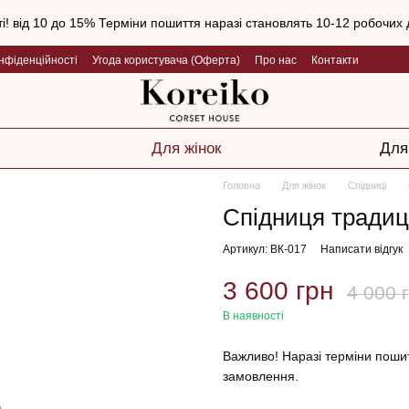
і! від 10 до 15% Терміни пошиття наразі становлять 10-12 робочих д
нфіденційності
Угода користувача (Оферта)
Про нас
Контакти
Для жінок
Для
Головна
Для жінок
Спідниці
Спідниця традиц
Артикул: ВК-017
Написати відгук
3 600 грн
4 000 
В наявності
Важливо! Наразі терміни пошит
замовлення.