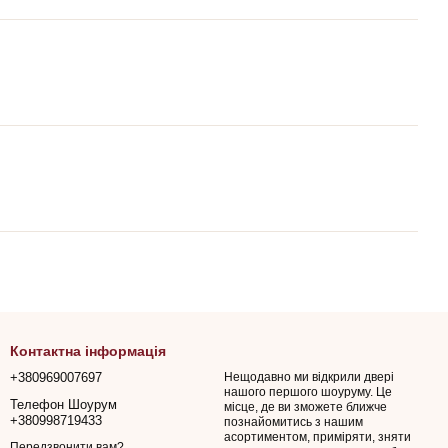
Контактна інформація
+380969007697
Нещодавно ми відкрили двері
нашого першого шоуруму. Це
Телефон Шоурум
місце, де ви зможете ближче
+380998719433
познайомитись з нашим
асортиментом, приміряти, зняти
Передзвонити вам?