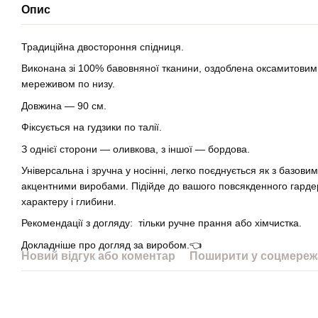
Опис
Традиційна двостороння спідниця.
Виконана зі 100% бавовняної тканини, оздоблена оксамитовим
мереживом по низу.
Довжина — 90 см.
Фіксується на гудзики по талії.
З однієї сторони — оливкова, з іншої — бордова.
Універсальна і зручна у носінні, легко поєднується як з базовим
акцентними виробами. Підійде до вашого повсякденного гарде
характеру і глибини.
Рекомендації з догляду: тільки ручне прання або хімчистка.
Докладніше про догляд за виробом.👈
Новий відгук або коментар
Поширити у соцмереж