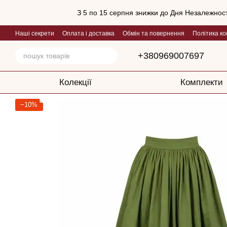
Перейти до основного контенту
З 5 по 15 серпня знижки до Дня Незалежност
Наші секрети
Оплата і доставка
Обмін та повернення
Політика ко
+380969007697
Колекції
Комплекти
−10%