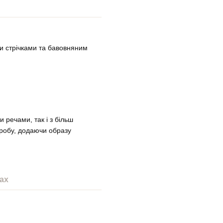
и стрічками та бавовняним
и речами, так і з більш
робу, додаючи образу
ах