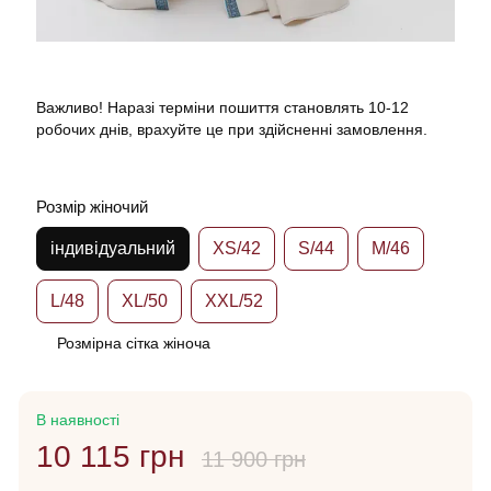
Важливо! Наразі терміни пошиття становлять 10-12
робочих днів, врахуйте це при здійсненні замовлення.
Розмір жіночий
індивідуальний
XS/42
S/44
M/46
L/48
XL/50
XXL/52
Розмірна сітка жіноча
В наявності
10 115 грн
11 900 грн