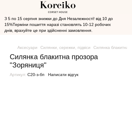
З 5 по 15 серпня знижки до Дня Незалежності! від 10 до
15%Терміни пошиття наразі становлять 10-12 робочих
днів, врахуйте це при здійсненні замовлення.
Аксесуари
Силянки, сережки, підвіси
Силянка блакитна 
Силянка блакитна прозора
"Зоряниця"
Артикул:
С20-з-бп
Написати відгук