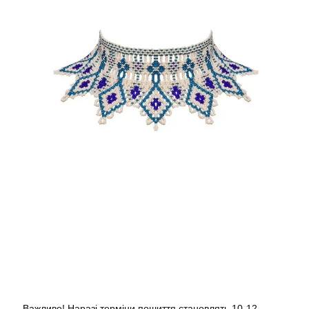
Важливо! Наразі терміни пошиття становлять 10-12