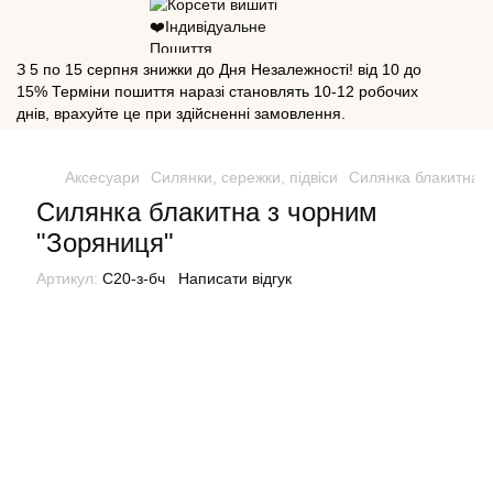
З 5 по 15 серпня знижки до Дня Незалежності! від 10 до
15% Терміни пошиття наразі становлять 10-12 робочих
днів, врахуйте це при здійсненні замовлення.
Аксесуари
Силянки, сережки, підвіси
Силянка блакитна з
Силянка блакитна з чорним
"Зоряниця"
Артикул:
С20-з-бч
Написати відгук