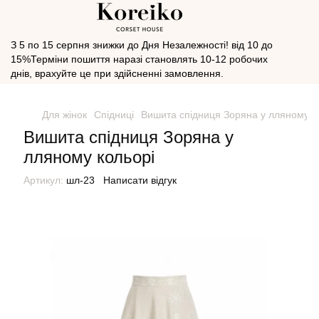
З 5 по 15 серпня знижки до Дня Незалежності! від 10 до
15%Терміни пошиття наразі становлять 10-12 робочих
днів, врахуйте це при здійсненні замовлення.
Для жінок
Спідниці
Вишита спідниця Зоряна у лляному к
Вишита спідниця Зоряна у
лляному кольорі
Артикул:
шл-23
Написати відгук