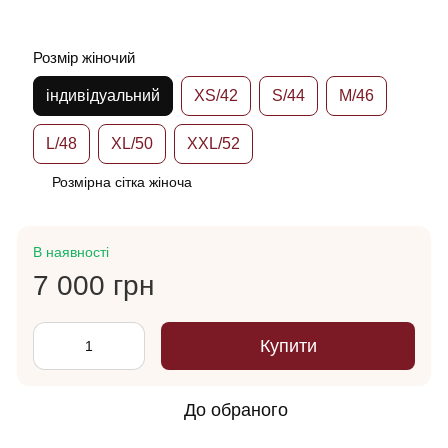
Розмір жіночий
індивідуальний
XS/42
S/44
M/46
L/48
XL/50
XXL/52
Розмірна сітка жіноча
В наявності
7 000 грн
Купити
До обраного