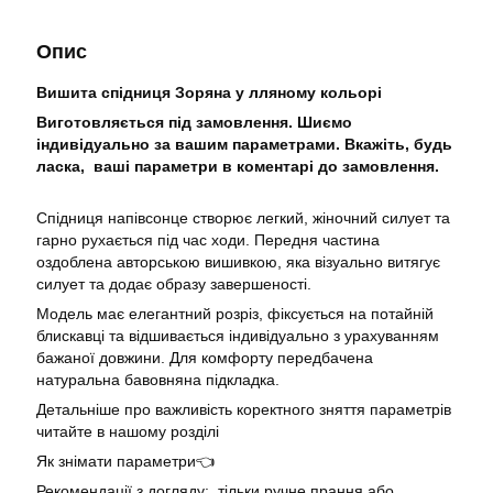
Опис
Вишита спідниця Зоряна у лляному кольорі
Виготовляється під замовлення. Шиємо
індивідуально за вашим параметрами. Вкажіть, будь
ласка, ваші параметри в коментарі до замовлення.
Спідниця напівсонце створює легкий, жіночний силует та
гарно рухається під час ходи. Передня частина
оздоблена авторською вишивкою, яка візуально витягує
силует та додає образу завершеності.
Модель має елегантний розріз, фіксується на потайній
блискавці та відшивається індивідуально з урахуванням
бажаної довжини. Для комфорту передбачена
натуральна бавовняна підкладка.
Детальніше про важливість коректного зняття параметрів
читайте в нашому розділі
Як знімати параметри👈
Рекомендації з догляду: тільки ручне прання або