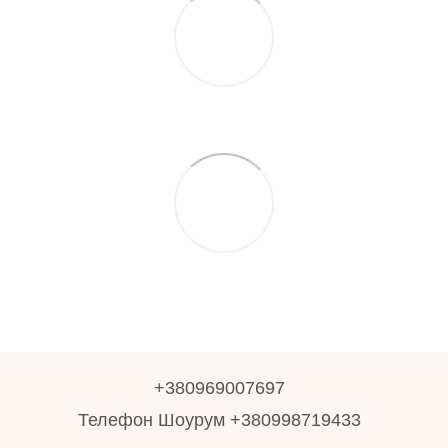
+380969007697
Телефон Шоурум +380998719433