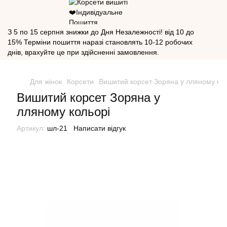
З 5 по 15 серпня знижки до Дня Незалежності! від 10 до
15% Терміни пошиття наразі становлять 10-12 робочих
днів, врахуйте це при здійсненні замовлення.
Для жінок
Корсети
Вишитий корсет Зоряна у лляному кол
Вишитий корсет Зоряна у
лляному кольорі
Артикул:
шл-21
Написати відгук