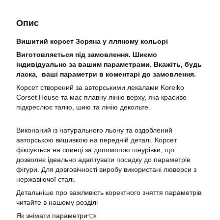
Опис
Вишитий корсет Зоряна у лляному кольорі
Виготовляється під замовлення. Шиємо
індивідуально за вашим параметрами. Вкажіть, будь
ласка, ваші параметри в коментарі до замовлення.
Корсет створений за авторськими лекалами Koreiko
Corset House та має плавну лінію верху, яка красиво
підкреслює талію, шию та лінію декольте.
Виконаний із натурального льону та оздоблений
авторською вишивкою на передній деталі. Корсет
фіксується на спинці за допомогою шнурівки, що
дозволяє ідеально адаптувати посадку до параметрів
фігури. Для довговічності виробу використані люверси з
нержавіючої сталі.
Детальніше про важливість коректного зняття параметрів
читайте в нашому розділі
Як знімати параметри👈