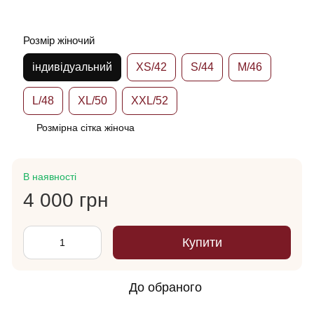
Розмір жіночий
індивідуальний
XS/42
S/44
M/46
L/48
XL/50
XXL/52
Розмірна сітка жіноча
В наявності
4 000 грн
Купити
До обраного