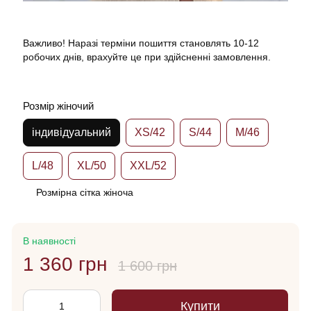
Важливо! Наразі терміни пошиття становлять 10-12
робочих днів, врахуйте це при здійсненні замовлення.
Розмір жіночий
індивідуальний
XS/42
S/44
M/46
L/48
XL/50
XXL/52
Розмірна сітка жіноча
В наявності
1 360 грн
1 600 грн
Купити