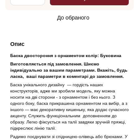
До обраного
Опис
Баска двостороння з орнаментом колір: Буковина
Виготовляється під замовлення. Шиємо
індивідуально за вашим параметрами. Вкажіть, будь
ласка, ваші параметри в коментарі до замовлення.
Баска унікального дизайну — гордість наших
конструкторів, адже ми зробили модель, яку можна
носити на дві сторони - з орнаментом і без нього. З
одного боку, баска прикрашена орнаментом на вибір, а з
іншого — має декоративну кишеньку, яка додає сучасного
акценту. Служить функціональним доповненням до
образу. Легко фіксується на талії завдяки зручній пряжці,
підкреслює лінію талії.
Радимо поєднувати зі спідницею-олівець або брюками. У