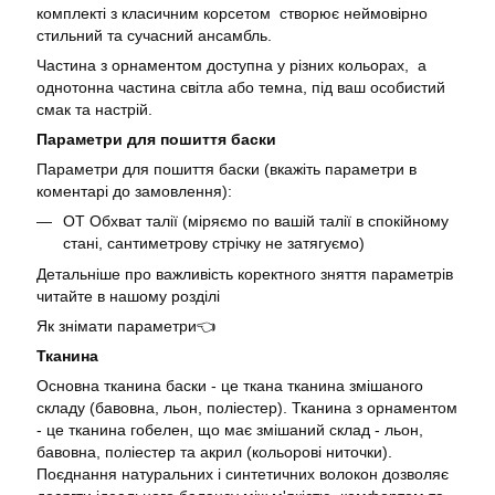
комплекті з класичним корсетом створює неймовірно
стильний та сучасний ансамбль.
Частина з орнаментом доступна у різних кольорах, а
однотонна частина світла або темна, під ваш особистий
смак та настрій.
Параметри для пошиття баски
Параметри для пошиття баски (вкажіть параметри в
коментарі до замовлення):
ОТ Обхват талії (міряємо по вашій талії в спокійному
стані, сантиметрову стрічку не затягуємо)
Детальніше про важливість коректного зняття параметрів
читайте в нашому розділі
Як знімати параметри👈
Тканина
Основна тканина баски - це ткана тканина змішаного
складу (бавовна, льон, поліестер). Тканина з орнаментом
- це тканина гобелен, що має змішаний склад - льон,
бавовна, поліестер та акрил (кольорові ниточки).
Поєднання натуральних і синтетичних волокон дозволяє