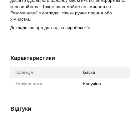
досягти ідеального балансу між м'якістю, комфортом та
зносостійкістю. Також вона майже не зминається.
Рекомендації з догляду: тільки ручне прання або
хімчистка.
Докладніше про догляд за виробом.👈
Характеристики
Колекція
Баска
Колірна гама
Капучіно
Відгуки