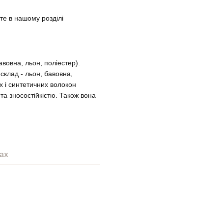
йте в нашому розділі
вовна, льон, поліестер).
склад - льон, бавовна,
х і синтетичних волокон
та зносостійкістю. Також вона
ах