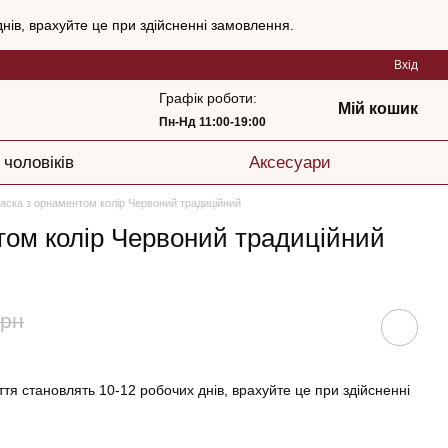
нів, врахуйте це при здійсненні замовлення.
Вхід
Графік роботи:
Мій кошик
Пн-Нд 11:00-19:00
 чоловіків
Аксесуари
аска з орнаментом колір Червоний традиційний
том колір Червоний традиційний
грн
тя становлять 10-12 робочих днів, врахуйте це при здійсненні