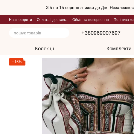
Перейти до основного контенту
З 5 по 15 серпня знижки до Дня Незалежност
Наші секрети
Оплата і доставка
Обмін та повернення
Політика ко
+380969007697
Колекції
Комплекти
−15%