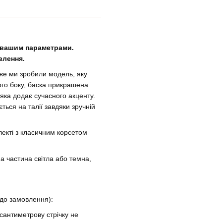
 вашим параметрами.
влення.
дже ми зробили модель, яку
ого боку, баска прикрашена
яка додає сучасного акценту.
ься на талії завдяки зручній
лекті з класичним корсетом
а частина світла або темна,
 до замовлення):
 сантиметрову стрічку не