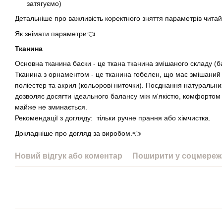
затягуємо)
Детальніше про важливість коректного зняття параметрів чита
Як знімати параметри👈
Тканина
Основна тканина баски - це ткана тканина змішаного складу (ба
Тканина з орнаментом - це тканина гобелен, що має змішаний 
поліестер та акрил (кольорові ниточки). Поєднання натуральни
дозволяє досягти ідеального балансу між м'якістю, комфортом 
майже не зминається.
Рекомендації з догляду: тільки ручне прання або хімчистка.
Докладніше про догляд за виробом.👈
Новий відгук або коментар
Поширити у соцмереж