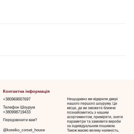
Контактна інформація
+380969007697
Нещодавно ми відкрили двері
нашого першого шоуруму. Це
Телефон Шоурум
місце, де ви зможете ближче
+380998719433
познайомитись з нашим
асортиментом, приміряти, зняти
Передзвонити вам?
параметри та замовити вироби
за індивідуальним пошивом.
@koreiko_corset_house
Також маємо велику наявність,