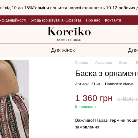
і! від 10 до 15%Терміни пошиття наразі становлять 10-12 робочих д
нфіденційності
Угода користувача (Оферта)
Про нас
Контакти
Для жінок
Для
Головна
Аксесуари
Баски
Б
Баска з орнамен
Артикул: 31-чт
Написати відгук
1 360 грн
1 600 
В наявності
Важливо! Наразі терміни пошит
замовлення.