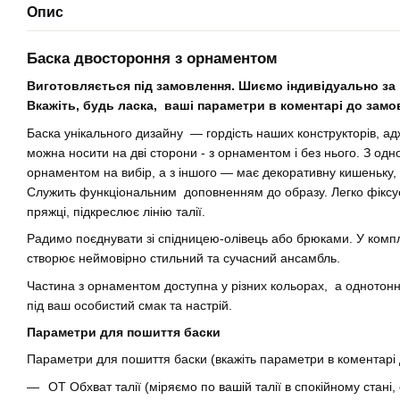
Опис
Баска двостороння з орнаментом
Виготовляється під замовлення. Шиємо індивідуально за
Вкажіть, будь ласка, ваші параметри в коментарі до замо
Баска унікального дизайну — гордість наших конструкторів, а
можна носити на дві сторони - з орнаментом і без нього. З одн
орнаментом на вибір, а з іншого — має декоративну кишеньку, 
Служить функціональним доповненням до образу. Легко фіксуєт
пряжці, підкреслює лінію талії.
Радимо поєднувати зі спідницею-олівець або брюками. У комп
створює неймовірно стильний та сучасний ансамбль.
Частина з орнаментом доступна у різних кольорах, а однотонн
під ваш особистий смак та настрій.
Параметри для пошиття баски
Параметри для пошиття баски (вкажіть параметри в коментарі
ОТ Обхват талії (міряємо по вашій талії в спокійному стані,