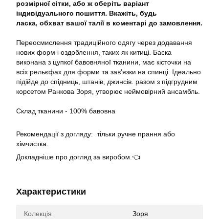
розмірної сітки, або ж оберіть варіант
індивідуального пошиття. Вкажіть, будь
ласка, обхват вашої талії в коментарі до замовлення.
Переосмислення традиційного одягу через додавання
нових форм і оздоблення, таких як китиці. Баска
виконана з цупкої бавовняної тканини, має кісточки на
всіх рельєфах для форми та завʼязки на спинці. Ідеально
підійде до спідниць, штанів, джинсів. разом з
підгрудним
корсетом Ранкова Зоря
, утворює неймовірний ансамбль.
Склад тканини - 100% бавовна
Рекомендації з догляду: тільки ручне прання або
хімчистка.
Докладніше про догляд за виробом.👈
Характеристики
Колекція
Зоря