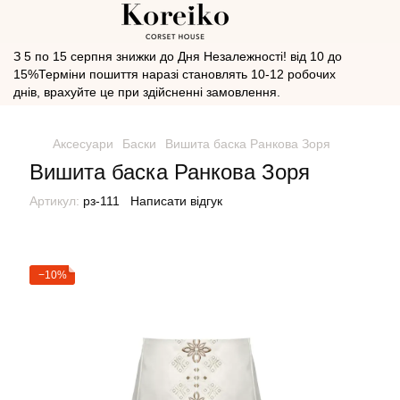
З 5 по 15 серпня знижки до Дня Незалежності! від 10 до
15%Терміни пошиття наразі становлять 10-12 робочих
днів, врахуйте це при здійсненні замовлення.
Аксесуари
Баски
Вишита баска Ранкова Зоря
Вишита баска Ранкова Зоря
Артикул:
рз-111
Написати відгук
−10%