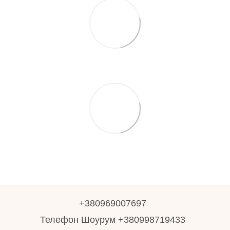
+380969007697
Телефон Шоурум +380998719433