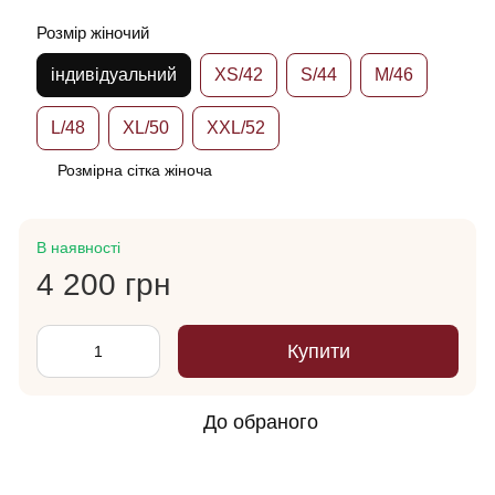
Розмір жіночий
індивідуальний
XS/42
S/44
M/46
L/48
XL/50
XXL/52
Розмірна сітка жіноча
В наявності
4 200 грн
Купити
До обраного