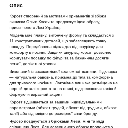
Опис
Корсет створений за мотивами орнаментів зі збірки
вишивки Ольги Косач та продовжує ідею образу,
присвяченого Лесі Українці.
Модель має плавну, витончену форму та складається з
11 конструктивних деталей, що забезпечують точну
посадку. Передбачена підкладка під шнурівку для
комфорту в носінні. Завдяки шнурівці корсет дозволяє
коригувати посадку по фігурі та за бажанням досягти
легкої, делікатної утяжки.
Виконаний із високоякісної костюмної тканини. Підкладка
— натуральна бавовна, приємна до тіла та комфортна
для тривалого носіння. Лаконічна вишивка розміщена на
першій деталі корсета та на поясі, підкреслюючи талію й
формуючи виразний акцент.
Корсет відшивається за вашими індивідуальними
параметрами (обхват грудей, обхват під грудьми, обхват
талії) або відповідно до розмірної сітки бренду.
Чудово поєднується з
брюками Леся
,
міні
та
міді
спідницею Леся. Для довершеного образу пропонуємо