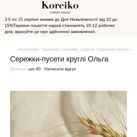
З 5 по 15 серпня знижки до Дня Незалежності! від 10 до
15%Терміни пошиття наразі становлять 10-12 робочих
днів, врахуйте це при здійсненні замовлення.
Аксесуари
Силянки, сережки, підвіси
Сережки-пусети кру
Сережки-пусети круглі Ольга
Артикул:
шл-40
Написати відгук