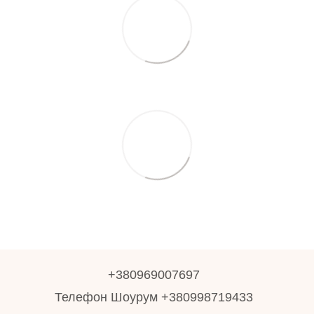
+380969007697
Телефон Шоурум +380998719433