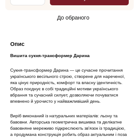
До обраного
Опис
Вишита сукня-трансформер Дарина
Сукня-трансформер Дарина — це сучасне прочитання
українського весільного строю, створене для нареченої,
яка цінує природність, комфорт та власну ідентичність.
Образ поєднує в собі традиційні мотиви українського
вбрання та сучасний силует, дозволяючи почуватися
впевнено й урочисто у найважливіший день.
Виріб виконаний із натуральних матеріалів: льону та
бавовни. Авторська геометрична вишивка та делікатне
бавовняне мереживо підкреслюють зв'язок із традицією,
а продумана конструкція робить образ актуальним і поза