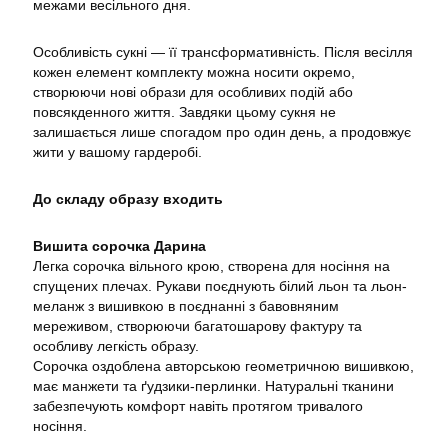
межами весільного дня.
Особливість сукні — її трансформативність. Після весілля
кожен елемент комплекту можна носити окремо,
створюючи нові образи для особливих подій або
повсякденного життя. Завдяки цьому сукня не
залишається лише спогадом про один день, а продовжує
жити у вашому гардеробі.
До складу образу входить
Вишита сорочка Дарина
Легка сорочка вільного крою, створена для носіння на
спущених плечах. Рукави поєднують білий льон та льон-
меланж з вишивкою в поєднанні з бавовняним
мереживом, створюючи багатошарову фактуру та
особливу легкість образу.
Сорочка оздоблена авторською геометричною вишивкою,
має манжети та ґудзики-перлинки. Натуральні тканини
забезпечують комфорт навіть протягом тривалого
носіння.