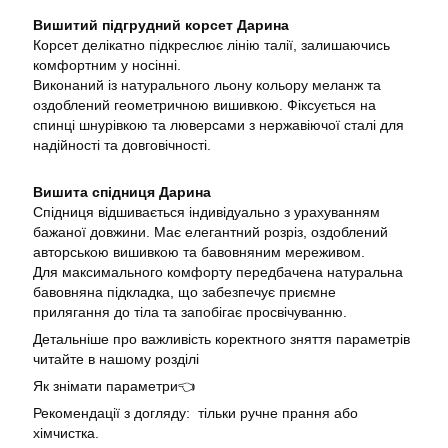
Вишитий підгрудний корсет Дарина
Корсет делікатно підкреслює лінію талії, залишаючись
комфортним у носінні.
Виконаний із натурального льону кольору меланж та
оздоблений геометричною вишивкою. Фіксується на
спинці шнурівкою та люверсами з нержавіючої сталі для
надійності та довговічності.
Вишита спідниця Дарина
Спідниця відшивається індивідуально з урахуванням
бажаної довжини. Має елегантний розріз, оздоблений
авторською вишивкою та бавовняним мереживом.
Для максимального комфорту передбачена натуральна
бавовняна підкладка, що забезпечує приємне
прилягання до тіла та запобігає просвічуванню.
Детальніше про важливість коректного зняття параметрів
читайте в нашому розділі
Як знімати параметри👈
Рекомендації з догляду: тільки ручне прання або
хімчистка.