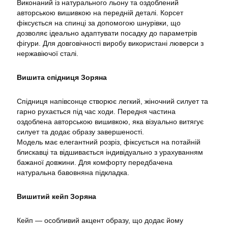
Виконаний із натурального льону та оздоблений
авторською вишивкою на передній деталі. Корсет
фіксується на спинці за допомогою шнурівки, що
дозволяє ідеально адаптувати посадку до параметрів
фігури. Для довговічності виробу використані люверси з
нержавіючої сталі.
Вишита спідниця Зоряна
Спідниця напівсонце створює легкий, жіночний силует та
гарно рухається під час ходи. Передня частина
оздоблена авторською вишивкою, яка візуально витягує
силует та додає образу завершеності.
Модель має елегантний розріз, фіксується на потайній
блискавці та відшивається індивідуально з урахуванням
бажаної довжини. Для комфорту передбачена
натуральна бавовняна підкладка.
Вишитий кейп Зоряна
Кейп — особливий акцент образу, що додає йому