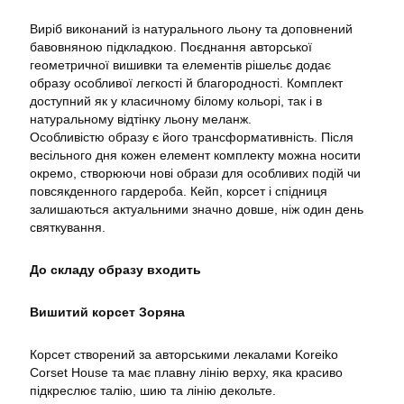
Виріб виконаний із натурального льону та доповнений
бавовняною підкладкою. Поєднання авторської
геометричної вишивки та елементів рішельє додає
образу особливої легкості й благородності. Комплект
доступний як у класичному білому кольорі, так і в
натуральному відтінку льону меланж.
Особливістю образу є його трансформативність. Після
весільного дня кожен елемент комплекту можна носити
окремо, створюючи нові образи для особливих подій чи
повсякденного гардероба. Кейп, корсет і спідниця
залишаються актуальними значно довше, ніж один день
святкування.
До складу образу входить
Вишитий корсет Зоряна
Корсет створений за авторськими лекалами Koreiko
Corset House та має плавну лінію верху, яка красиво
підкреслює талію, шию та лінію декольте.