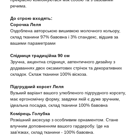
речима.
До строю входять:
Сорочка Леля
Оздоблена авторською вишивкою молочного кольору,
склад тканини 97% бавовна і 3% спандекс, відшив за
вашими параметрами
Спідниця традиційна 90 см
Зручна, акцентна спідниця, автентичного дизайну з
додаваннях двох оксамитових стрічок та декоративних
складок. Склаж тканини 100% віскоза.
Підгрудний корсет Леля
Вузький варіант вашого улюбленого підгрудного корсету,
має ергономічну форму, завдяки якій є дуже зручним,
ідеальна посадка, склад тканини 100% бавовна
Комірець Голубка
Розкішний аксесуар з особливим орнаментом. Стане
влучним доповненням вашого гардеробу. Іде на
завʼязках, склад тканини - 100% бавовна.